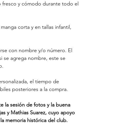
Una vez comprado 
o fresco y cómodo durante todo el
recibió con el enví
entrega en 7 días h
Si el o los artícul
Fuera de Antofaga
entrega, necesitar
enviados dentro de
claras de cualquier
anga corta y en tallas infantil,
Chilexpress, Correo
asi como el del em
tanto, deben llega
contacto para ubi
hábiles posteriores
una dirección de c
rse con nombre y/o número. El
electrónico para i
su fotografía.
su pedido junto co
si se agrega nombre, este se
¿Cuál es el costo 
o.
Retiro sin carg
Envíos fuera de
rsonalizada, el tiempo de
biles posteriores a la compra.
la sesión de fotos y la buena
as y Mathias Suarez, cuyo apoyo
la memoria histórica del club.