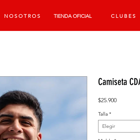
N O S O T R O S
TIENDA OFICIAL
C L U B E S
Camiseta CDA
Precio
$25.900
Talla
*
Elegir