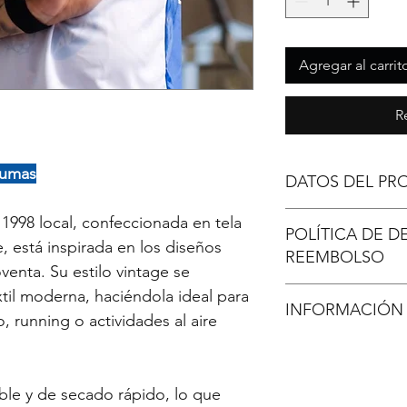
Agregar al carrit
R
Pumas
DATOS DEL PR
Camiseta deportiva
 1998 local, confeccionada en tela
POLÍTICA DE D
Personalizalas 
e, está inspirada en los diseños
REEMBOLSO
Disponible en c
oventa. Su estilo vintage se
Tallas disponible
Si el o los artícu
til moderna, haciéndola ideal para
masculina
INFORMACIÓN 
la entrega o KONA
 running o actividades al aire
Manga corta rec
diferente con lo so
En Antofagasta: Nu
enviaremos un ree
son 100% personali
envío pagado. El c
significa que demo
rable y de secado rápido, lo que
artículo recibido 