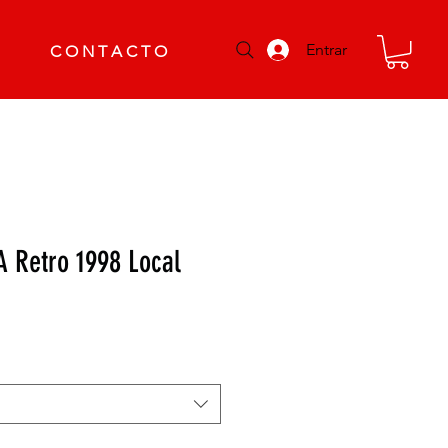
Entrar
C O N T A C T O
 Retro 1998 Local