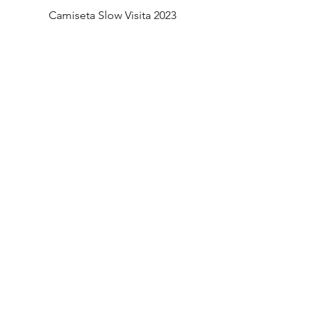
Camiseta Slow Visita 2023
Precio
$16.500
Agregar al carrito
Producto Oficial