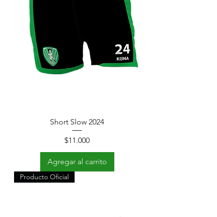
Short Slow 2024
Precio
$11.000
Agregar al carrito
Producto Oficial