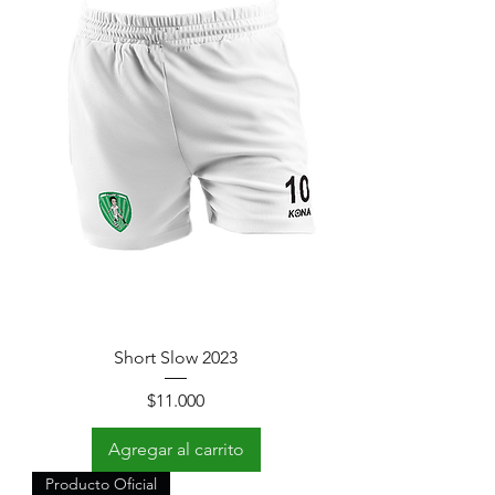
Short Slow 2023
Precio
$11.000
Agregar al carrito
Producto Oficial