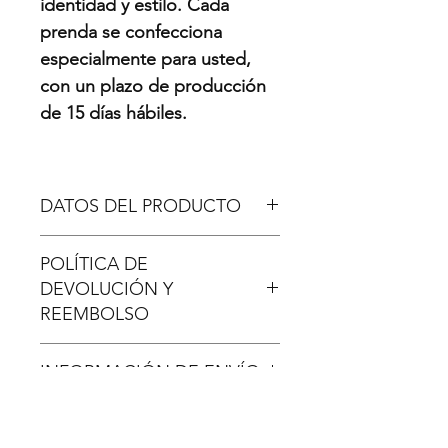
identidad y estilo. Cada
prenda se confecciona
especialmente para usted,
con un plazo de producción
de 15 días hábiles.
DATOS DEL PRODUCTO
Camiseta deportiva en tela
POLÍTICA DE
Dryfit 100% sublimada.
DEVOLUCIÓN Y
Personalizalas con tu nombre
REEMBOLSO
Disponible en cuello redondo
Tallas disponibles: infantil,
Si el o los artículos comprados se
femenina y masculina
INFORMACIÓN DE ENVÍO
han dañado en la entrega o
Manga corta recta
KONA ha emitido una orden
En Antofagasta: Nuestras
diferente con lo solicitado
camisetas deportivas son 100%