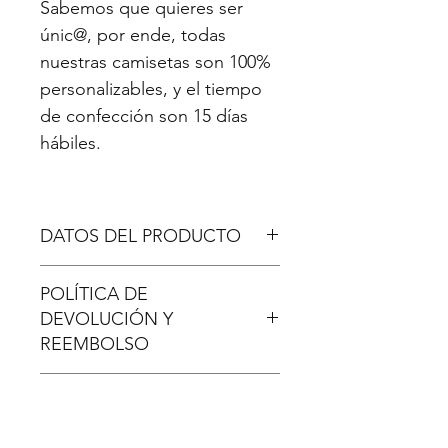
Sabemos que quieres ser
únic@, por ende, todas
nuestras camisetas son 100%
personalizables, y el tiempo
de confección son 15 días
hábiles.
DATOS DEL PRODUCTO
Camiseta deportiva en tela
POLÍTICA DE
Dryfit 100% sublimada.
DEVOLUCIÓN Y
Personalizalas con tu nombre
REEMBOLSO
Disponible en cuello redondo
Tallas disponibles: infantil,
Si el o los artículos comprados se
femenina y masculina
INFORMACIÓN DE ENVÍO
han dañado en la entrega o
Manga corta recta
KONA ha emitido una orden
En Antofagasta: Nuestras